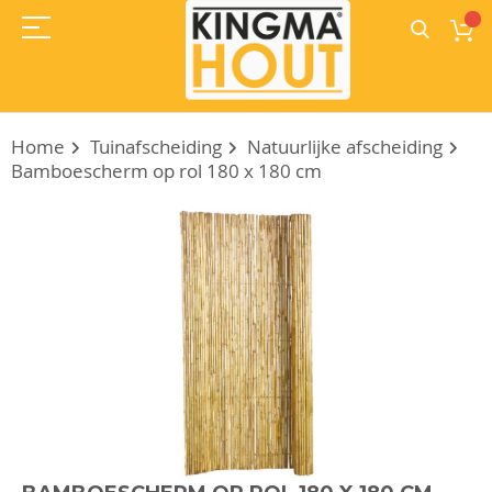
Home
Tuinafscheiding
Natuurlijke afscheiding
Bamboescherm op rol 180 x 180 cm
Ga
naar
het
einde
van
de
afbeeldingen-
gallerij
Ga