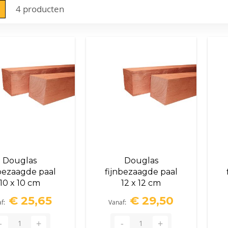
nen
o-
Lijst
4
producten
l
Douglas
Douglas
nbezaagde paal
fijnbezaagde paal
10 x 10 cm
12 x 12 cm
€ 25,65
€ 29,50
af
Vanaf