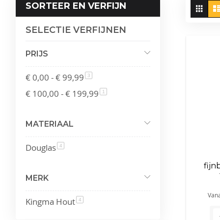
To
SORTEER EN VERFIJN
Fot
tabe
als
SELECTIE VERFIJNEN
PRIJS
€ 0,00
-
€ 99,99
product
3
€ 100,00
-
€ 199,99
product
1
MATERIAAL
Douglas
product
4
fij
MERK
Van
Kingma Hout
product
4