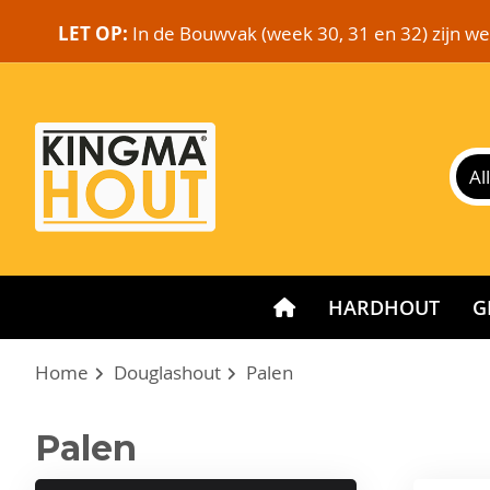
LET OP:
In de Bouwvak (week 30, 31 en 32) zijn w
HARDHOUT
G
Home
Douglashout
Palen
Palen