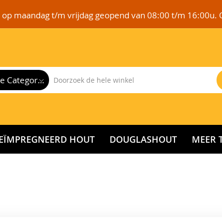
e op maandag t/m vrijdag geopend van 08:00 t/m 16:00u. 
Alle Categorieën
EÏMPREGNEERD HOUT
DOUGLASHOUT
MEER 