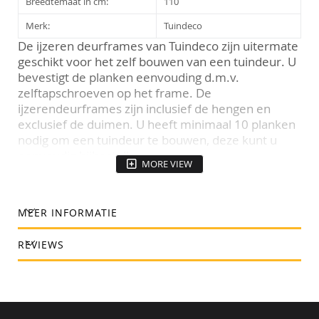
Breedtemaat in cm:
110
Merk:
Tuindeco
De ijzeren deurframes van Tuindeco zijn uitermate
geschikt voor het zelf bouwen van een tuindeur. U
bevestigt de planken eenvouding d.m.v.
zelftapschroeven op het frame. De
ijzerendeurframes zijn inclusief de hengen en
exclusief de duimen. U heeft minimaal 10 planken
nodig om een tuindeur te bouwen, deze kunt u
eenvoudig bijbestellen.
MORE VIEW
MEER INFORMATIE
REVIEWS