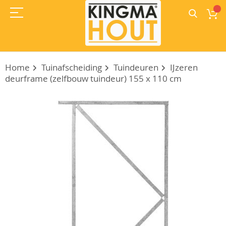
Home
Tuinafscheiding
Tuindeuren
IJzeren
deurframe (zelfbouw tuindeur) 155 x 110 cm
Ga
naar
het
einde
van
de
afbeeldingen-
gallerij