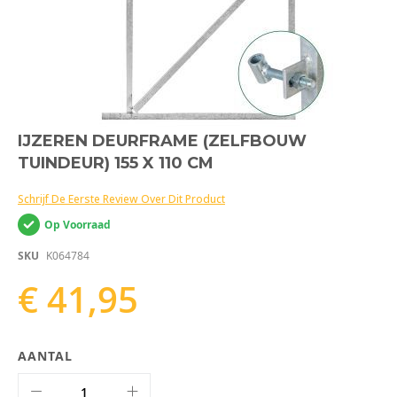
Ga
IJZEREN DEURFRAME (ZELFBOUW
naar
TUINDEUR) 155 X 110 CM
het
begin
van
Schrijf De Eerste Review Over Dit Product
de
Op Voorraad
afbeeldingen-
gallerij
SKU
K064784
€ 41,95
AANTAL