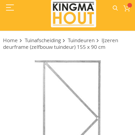
Home
Tuinafscheiding
Tuindeuren
IJzeren
deurframe (zelfbouw tuindeur) 155 x 90 cm
Ga
naar
het
einde
van
de
afbeeldingen-
gallerij