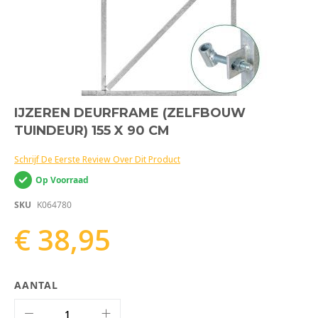
Ga
IJZEREN DEURFRAME (ZELFBOUW
naar
TUINDEUR) 155 X 90 CM
het
begin
van
Schrijf De Eerste Review Over Dit Product
de
Op Voorraad
afbeeldingen-
gallerij
SKU
K064780
€ 38,95
AANTAL