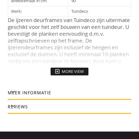
Breedtemaat in cm:
90
Merk:
Tuindeco
De ijzeren deurframes van Tuindeco zijn uitermate
geschikt voor het zelf bouwen van een tuindeur. U
bevestigt de planken eenvouding d.m.v.
zelftapschroeven op het frame. De
ijzerendeurframes zijn inclusief de hengen en
exclusief de duimen. U heeft minimaal 10 planken
nodig om een tuindeur te bouwen, deze kunt u
eenvoudig bijbestellen.
MORE VIEW
MEER INFORMATIE
REVIEWS