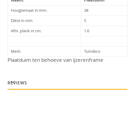
Naam:
Plaatduim
Hoogtemaat in mm:
38
Dikte in mm
5
Afm. plank in cm:
1.6
Merk:
Tuindeco
Plaatduim ten behoeve van ijzerenframe
REVIEWS