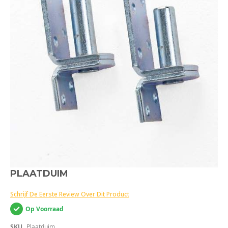
Ga
PLAATDUIM
naar
het
Schrijf De Eerste Review Over Dit Product
begin
van
Op Voorraad
de
afbeeldingen-
SKU
Plaatduim