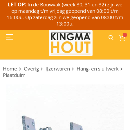
LET OP:
In de Bouwvak (week 30, 31 en 32) zijn we
op maandag t/m vrijdag geopend van 08:00 t/m
16:00u. Op zaterdag zijn we geopend van 08:00 t/m
13:00u.
Home
Overig
IJzerwaren
Hang- en sluitwerk
Plaatduim
Ga
naar
het
einde
van
de
afbeeldingen-
gallerij