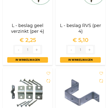
kwaliteiten. Voor meer informatie over onze
bevestigingsmiddelen, adviseren wij u contact op te
nemen. Wij zijn u graag van dienst!
L - beslag geel
L - beslag RVS (per
verzinkt (per 4)
4)
€ 2,25
€ 5,10
IN WINKELWAGEN
IN WINKELWAGEN