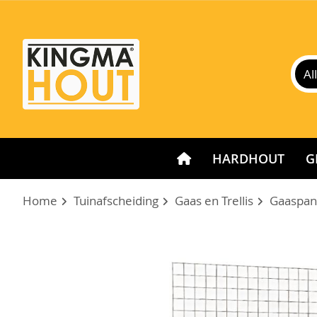
HARDHOUT
G
Home
Tuinafscheiding
Gaas en Trellis
Gaaspane
Ga
naar
het
einde