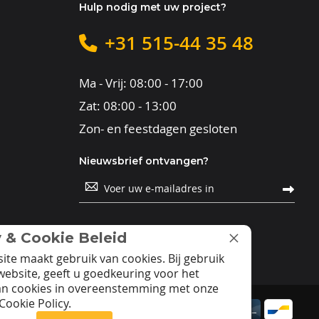
Hulp nodig met uw project?
+31 515-44 35 48
Ma - Vrij: 08:00 - 17:00
Zat: 08:00 - 13:00
Zon- en feestdagen gesloten
Nieuwsbrief ontvangen?
Abonneer
u
op
onze
nieuwsbrief
y & Cookie Beleid
ite maakt gebruik van cookies. Bij gebruik
website, geeft u goedkeuring voor het
an cookies in overeenstemming met onze
Cookie Policy.