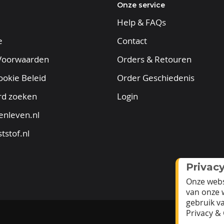
Onze service
Help & FAQs
e
Contact
Voorwaarden
Orders & Retouren
ookie Beleid
Order Geschiedenis
rd zoeken
Login
enleven.nl
tstof.nl
Privac
Onze webs
van onze 
gebruik v
Privacy & 