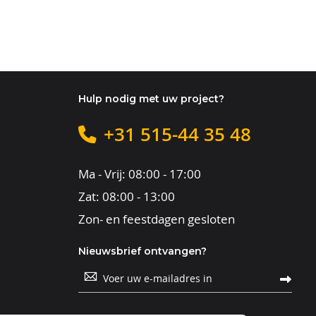
Hulp nodig met uw project?
+31 515-44 35 48
Ma - Vrij: 08:00 - 17:00
Zat: 08:00 - 13:00
Zon- en feestdagen gesloten
Nieuwsbrief ontvangen?
Abonneer
u
op
onze