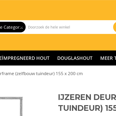
Alle Categorieën
EÏMPREGNEERD HOUT
DOUGLASHOUT
MEER 
urframe (zelfbouw tuindeur) 155 x 200 cm
IJZEREN DEU
TUINDEUR) 15