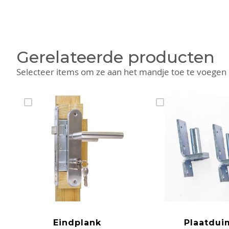
Ga
naar
het
begin
van
Gerelateerde producten
de
Selecteer items om ze aan het mandje toe te voegen
afbeeldingen-
gallerij
Eindplank
Plaatdui