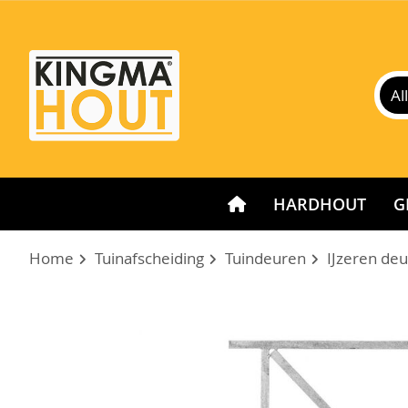
HARDHOUT
G
Home
Tuinafscheiding
Tuindeuren
IJzeren de
Ga
naar
het
einde