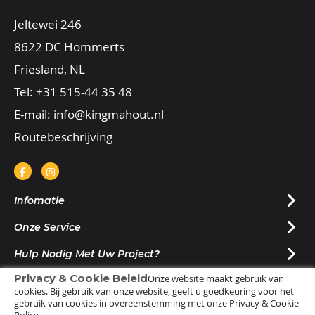
Jeltewei 246
8622 DC Hommerts
Friesland, NL
Tel:
+31 515-44 35 48
E-mail:
info@kingmahout.nl
Routebeschrijving
Infomatie
Onze Service
Hulp Nodig Met Uw Project?
Privacy & Cookie Beleid
Onze website maakt gebruik van
Nieuwsbrief Ontvangen?
cookies. Bij gebruik van onze website, geeft u goedkeuring voor het
gebruik van cookies in overeenstemming met onze Privacy & Cookie