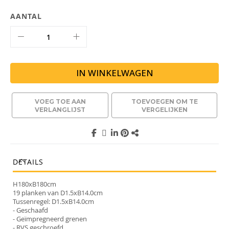
AANTAL
IN WINKELWAGEN
VOEG TOE AAN
TOEVOEGEN OM TE
VERLANGLIJST
VERGELIJKEN
DETAILS
H180xB180cm
19 planken van D1.5xB14.0cm
Tussenregel: D1.5xB14.0cm
- Geschaafd
- Geïmpregneerd grenen
- RVS geschroefd