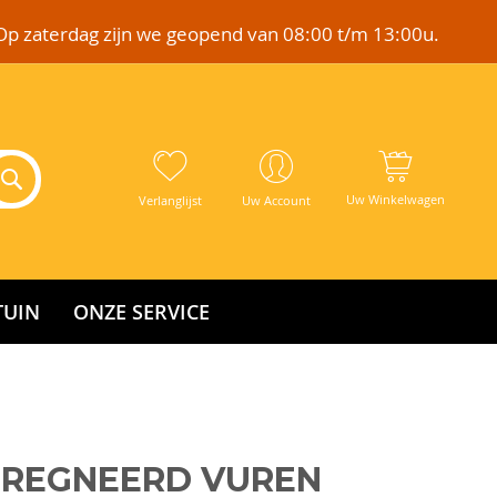
Op zaterdag zijn we geopend van 08:00 t/m 13:00u.
Uw Winkelwagen
Verlanglijst
Uw Account
TUIN
ONZE SERVICE
PREGNEERD VUREN