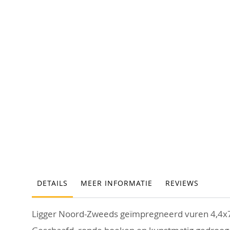
Ga
naar
het
begin
van
de
afbeeldingen-
gallerij
DETAILS
MEER INFORMATIE
REVIEWS
Ligger Noord-Zweeds geïmpregneerd vuren 4,4