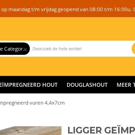
e op maandag t/m vrijdag geopend van 08:00 t/m 16:00u. 
Alle Categorieën
EÏMPREGNEERD HOUT
DOUGLASHOUT
MEER 
ïmpregneerd vuren 4,4x7cm
LIGGER GEÏM