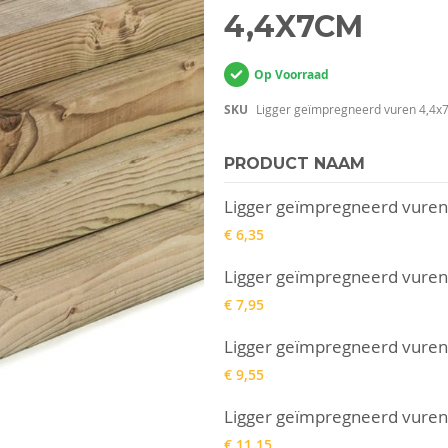
4,4X7CM
Op Voorraad
SKU
Ligger geïmpregneerd vuren 4,4x
PRODUCT NAAM
Gegroepeerde
Ligger geïmpregneerd vure
productitems
€ 6,35
Ligger geïmpregneerd vure
€ 7,95
Ligger geïmpregneerd vure
€ 9,55
Ligger geïmpregneerd vure
€ 11,15