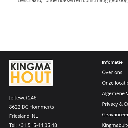
Geschaafd, ronde hoeken en kunstmatig gedroog
Infomatie
Over ons
Onze locati
Algemene 
Jeltewei 246
Privacy & C
8622 DC Hommerts
Geavancee
Friesland, NL
Tel:
+31 515-44 35 48
Kingmabuit