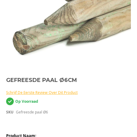
Ga
GEFREESDE PAAL Ø6CM
naar
het
Schrijf De Eerste Review Over Dit Product
begin
van
Op Voorraad
de
afbeeldingen-
SKU
Gefreesde paal Ø6
gallerij
Gegroepeerde
productitems