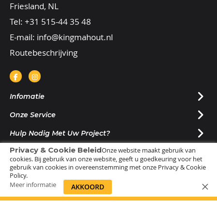
Friesland, NL
Tel:
+31 515-44 35 48
E-mail:
info@kingmahout.nl
Routebeschrijving
Infomatie
Onze Service
Hulp Nodig Met Uw Project?
Privacy & Cookie Beleid
Onze website maakt gebruik van
Nieuwsbrief Ontvangen?
cookies. Bij gebruik van onze website, geeft u goedkeuring voor het
gebruik van cookies in overeenstemming met onze Privacy & Cookie
Policy.
Meer informatie
AKKOORD
© 2025 |
Sitemap