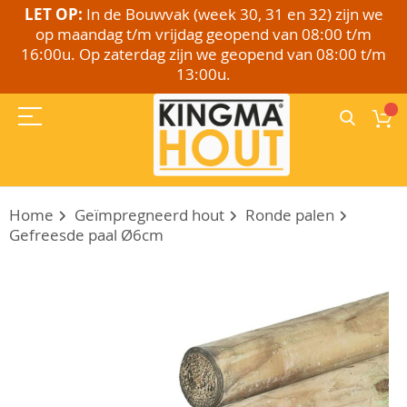
LET OP:
In de Bouwvak (week 30, 31 en 32) zijn we
op maandag t/m vrijdag geopend van 08:00 t/m
16:00u. Op zaterdag zijn we geopend van 08:00 t/m
13:00u.
Home
Geïmpregneerd hout
Ronde palen
Gefreesde paal Ø6cm
Ga
naar
het
einde
van
de
afbeeldingen-
gallerij