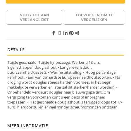
VOEG TOE AAN
TOEVOEGEN OM TE
VERLANGLIJST
VERGELIJKEN
DETAILS
1 zijde geschaafd, 1 zijde fijnbezaagd. Werkend 18 cm.
Eigenschappen douglashout • Lange levensduur,
duurzaamheidklasse 3. • Warme uitstraling. • Hoog percentage
kernhout. • Een van de hardste Europese naaldhoutsoorten. • Na
droging wordt douglas steeds harder (voordeel, in het begin
makkelijk te verwerken en later zal dit sterker/harder worden). •
Onbehandeld verkleurt douglas naar blauwe grijze tint. Om
vergrijzing te voorkomen kunt u een beits of impregneer
toepassen. • Het geschaafde douglashout is teruggedroogd tot +/-
18 %, hierdoor zullen er veel minder scheurvormingen ontstaan.
MEER INFORMATIE