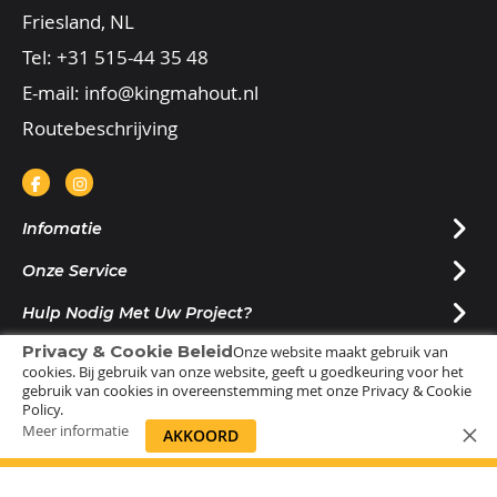
Friesland, NL
Tel:
+31 515-44 35 48
E-mail:
info@kingmahout.nl
Routebeschrijving
Infomatie
Onze Service
Hulp Nodig Met Uw Project?
Privacy & Cookie Beleid
Onze website maakt gebruik van
Nieuwsbrief Ontvangen?
cookies. Bij gebruik van onze website, geeft u goedkeuring voor het
gebruik van cookies in overeenstemming met onze Privacy & Cookie
Policy.
Meer informatie
AKKOORD
© 2025 |
Sitemap