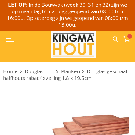
LET OP:
In de Bouwvak (week 30, 31 en 32) zijn we
op maandag t/m vrijdag geopend van 08:00 t/m
16:00u. Op zaterdag zijn we geopend van 08:00 t/m
13:00u.
Home
Douglashout
Planken
Douglas geschaafd
halfhouts rabat 4xvelling 1,8 x 19,5cm
Ga
naar
het
einde
van
de
afbeeldingen-
gallerij