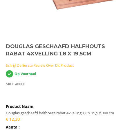
Ga
DOUGLAS GESCHAAFD HALFHOUTS
naar
RABAT 4XVELLING 1,8 X 19,5CM
het
begin
van
Schrijf De Eerste Review Over Dit Product
de
Op Voorraad
afbeeldingen-
gallerij
SKU
40600
Gegroepeerde
productitems
Douglas geschaafd halfhouts rabat 4xvelling 1,8 x 19,5 x 300 cm
€ 12,30