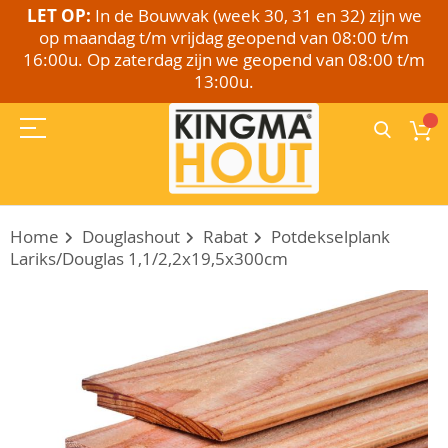
LET OP:
In de Bouwvak (week 30, 31 en 32) zijn we
op maandag t/m vrijdag geopend van 08:00 t/m
16:00u. Op zaterdag zijn we geopend van 08:00 t/m
13:00u.
Home
Douglashout
Rabat
Potdekselplank
Lariks/Douglas 1,1/2,2x19,5x300cm
Ga
naar
het
einde
van
de
afbeeldingen-
gallerij