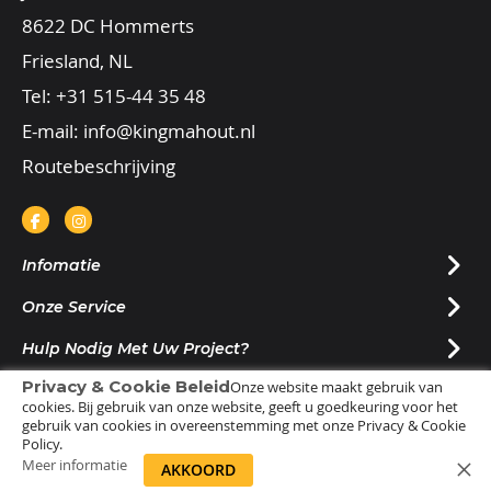
8622 DC Hommerts
Friesland, NL
Tel:
+31 515-44 35 48
E-mail:
info@kingmahout.nl
Routebeschrijving
Infomatie
Onze Service
Hulp Nodig Met Uw Project?
Privacy & Cookie Beleid
Onze website maakt gebruik van
Nieuwsbrief Ontvangen?
cookies. Bij gebruik van onze website, geeft u goedkeuring voor het
gebruik van cookies in overeenstemming met onze Privacy & Cookie
Policy.
Meer informatie
AKKOORD
© 2025 |
Sitemap