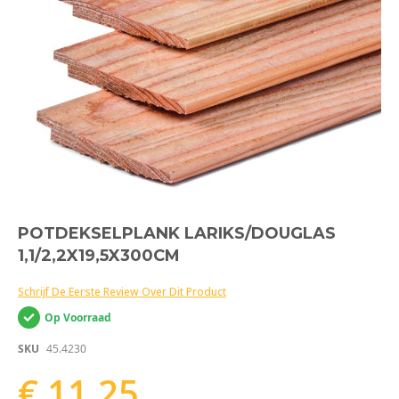
Ga
POTDEKSELPLANK LARIKS/DOUGLAS
naar
1,1/2,2X19,5X300CM
het
begin
van
Schrijf De Eerste Review Over Dit Product
de
Op Voorraad
afbeeldingen-
gallerij
SKU
45.4230
€ 11,25