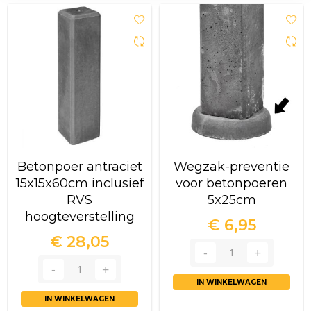
sor
Betonpoer antraciet
Wegzak-preventie
15x15x60cm inclusief
voor betonpoeren
RVS
5x25cm
hoogteverstelling
€ 6,95
€ 28,05
IN WINKELWAGEN
IN WINKELWAGEN