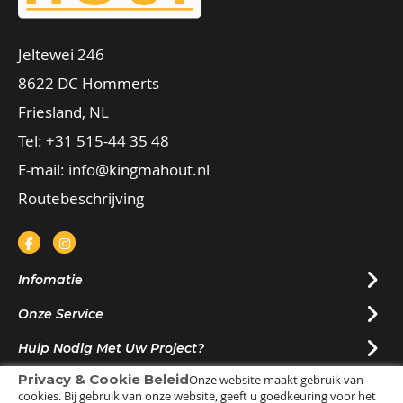
Jeltewei 246
8622 DC Hommerts
Friesland, NL
Tel:
+31 515-44 35 48
E-mail:
info@kingmahout.nl
Routebeschrijving
Infomatie
Onze Service
Hulp Nodig Met Uw Project?
Privacy & Cookie Beleid
Onze website maakt gebruik van
Nieuwsbrief Ontvangen?
cookies. Bij gebruik van onze website, geeft u goedkeuring voor het