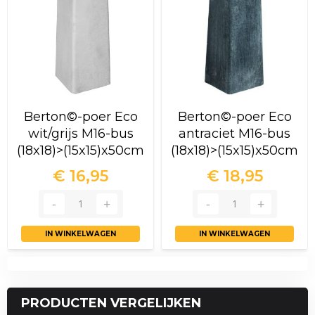
Berton©-poer Eco
Berton©-poer Eco
wit/grijs M16-bus
antraciet M16-bus
(18x18)>(15x15)x50cm
(18x18)>(15x15)x50cm
€ 16,95
€ 18,95
IN WINKELWAGEN
IN WINKELWAGEN
PRODUCTEN VERGELIJKEN