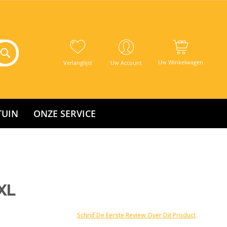
Uw Winkelwagen
Verlanglijst
Uw Account
TUIN
ONZE SERVICE
XL
Schrijf De Eerste Review Over Dit Product