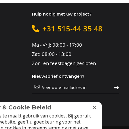
Hulp nodig met uw project?
+31 515-44 35 48
Ma - Vrij: 08:00 - 17:00
Zat: 08:00 - 13:00
Zon- en feestdagen gesloten
Nieuwsbrief ontvangen?
Abonneer
u
op
onze
nieuwsbrief
y & Cookie Beleid
ite maakt gebruik van cookies. Bij gebruik
website, geeft u goedkeuring voor het
an cookies in overeenstemming met onze