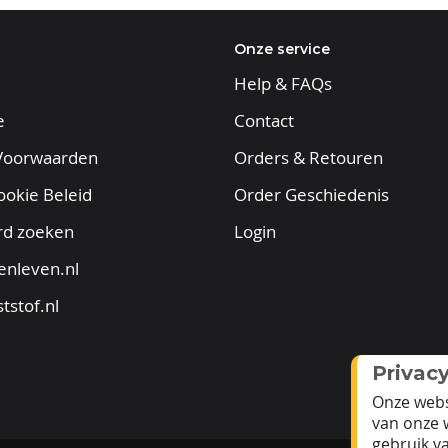
Onze service
Help & FAQs
e
Contact
Voorwaarden
Orders & Retouren
ookie Beleid
Order Geschiedenis
rd zoeken
Login
enleven.nl
tstof.nl
Privac
Onze webs
van onze 
gebruik v