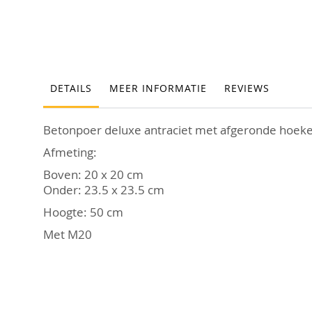
Ga
naar
het
begin
van
de
DETAILS
MEER INFORMATIE
REVIEWS
afbeeldingen-
gallerij
Betonpoer deluxe antraciet met afgeronde hoek
Afmeting:
Boven: 20 x 20 cm
Onder: 23.5 x 23.5 cm
Hoogte: 50 cm
Met M20