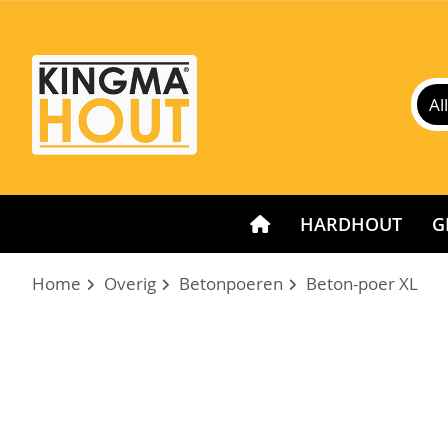
HARDHOUT
G
Home
Overig
Betonpoeren
Beton-poer XL
Ga
naar
het
einde