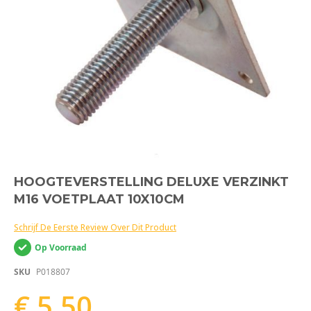
Ga
HOOGTEVERSTELLING DELUXE VERZINKT
naar
M16 VOETPLAAT 10X10CM
het
begin
van
Schrijf De Eerste Review Over Dit Product
de
Op Voorraad
afbeeldingen-
gallerij
SKU
P018807
€ 5,50