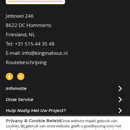
Jeltewei 246
8622 DC Hommerts
Friesland, NL
Tel:
+31 515-44 35 48
E-mail:
info@kingmahout.nl
Routebeschrijving
Infomatie
Onze Service
Hulp Nodig Met Uw Project?
Privacy & Cookie Beleid
Onze website maakt gebruik van
Nieuwsbrief Ontvangen?
cookies. Bij gebruik van onze website, geeft u goedkeuring voor het