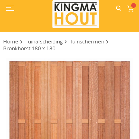
Home
Tuinafscheiding
Tuinschermen
Bronkhorst 180 x 180
Ga
naar
het
einde
van
de
afbeeldingen-
gallerij