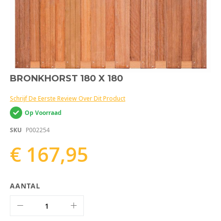
Ga
BRONKHORST 180 X 180
naar
het
Schrijf De Eerste Review Over Dit Product
begin
van
Op Voorraad
de
afbeeldingen-
SKU
P002254
gallerij
€ 167,95
AANTAL