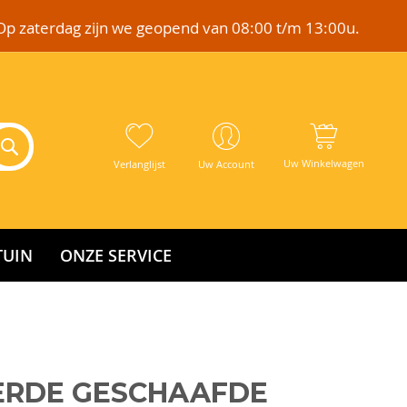
Op zaterdag zijn we geopend van 08:00 t/m 13:00u.
Uw Winkelwagen
Verlanglijst
Uw Account
TUIN
ONZE SERVICE
ERDE GESCHAAFDE