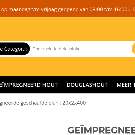
e op maandag t/m vrijdag geopend van 08:00 t/m 16:00u. 
Alle Categorieën
EÏMPREGNEERD HOUT
DOUGLASHOUT
MEER 
gneerde geschaafde plank 20x2x400
GEÏMPREGNE