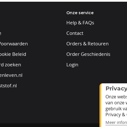
Onze service
Help & FAQs
e
Contact
Voorwaarden
Orders & Retouren
ookie Beleid
Order Geschiedenis
rd zoeken
Login
enleven.nl
tstof.nl
Privac
Onze webs
van onze 
gebruik v
Privacy & 
Meer infor