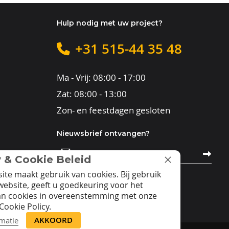
Hulp nodig met uw project?
+31 515-44 35 48
Ma - Vrij: 08:00 - 17:00
Zat: 08:00 - 13:00
Zon- en feestdagen gesloten
Nieuwsbrief ontvangen?
Abonneer
u
y & Cookie Beleid
op
onze
ite maakt gebruik van cookies. Bij gebruik
nieuwsbrief
website, geeft u goedkeuring voor het
an cookies in overeenstemming met onze
Cookie Policy.
AKKOORD
matie