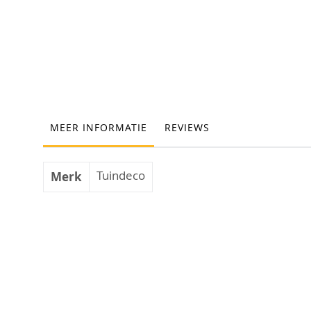
Ga
naar
het
begin
van
de
MEER INFORMATIE
REVIEWS
afbeeldingen-
gallerij
Meer
Tuindeco
Merk
informatie