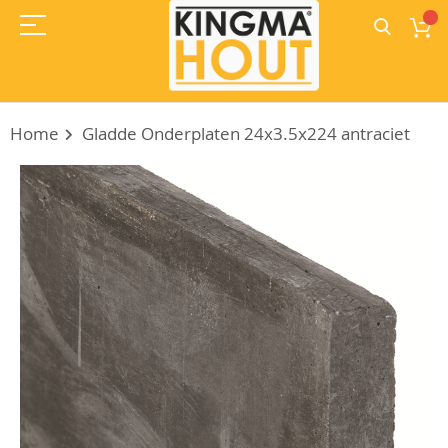
Home
Gladde Onderplaten 24x3.5x224 antraciet
Ga
naar
het
einde
van
de
afbeeldingen-
gallerij