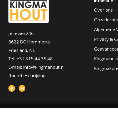
Infomatie
Over ons
Onze locati
Algemene 
Jeltewei 246
Privacy & C
8622 DC Hommerts
Geavancee
Friesland, NL
Tel:
+31 515-44 35 48
Kingmabuit
E-mail:
info@kingmahout.nl
Kingmakuns
Routebeschrijving
© 2025 |
Sitemap