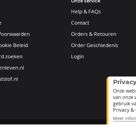
Onze service
Help & FAQs
e
Contact
Voorwaarden
Orders & Retouren
ookie Beleid
Order Geschiedenis
rd zoeken
Login
enleven.nl
tstof.nl
Privac
Onze webs
van onze 
gebruik v
Privacy & 
Meer infor