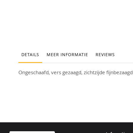
Ga
naar
het
begin
van
de
DETAILS
MEER INFORMATIE
REVIEWS
afbeeldingen-
gallerij
Ongeschaafd, vers gezaagd, zichtzijde fijnbezaag