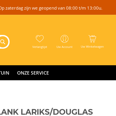
Op zaterdag zijn we geopend van 08:00 t/m 13:00u.
Uw Winkelwagen
Verlanglijst
Uw Account
TUIN
ONZE SERVICE
ANK LARIKS/DOUGLAS