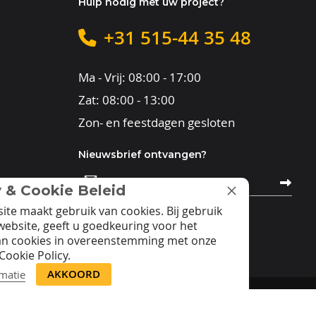
Hulp nodig met uw project?
+31 515-44 35 48
Ma - Vrij: 08:00 - 17:00
Zat: 08:00 - 13:00
Zon- en feestdagen gesloten
Nieuwsbrief ontvangen?
Abonneer
u
y & Cookie Beleid
op
onze
ite maakt gebruik van cookies. Bij gebruik
nieuwsbrief
website, geeft u goedkeuring voor het
an cookies in overeenstemming met onze
Cookie Policy.
AKKOORD
matie