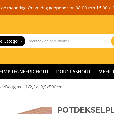
e op maandag t/m vrijdag geopend van 08:00 t/m 16:00u. 
Alle Categorieën
EÏMPREGNEERD HOUT
DOUGLASHOUT
MEER 
iks/Douglas 1,1/2,2x19,5x500cm
POTDEKSELPL