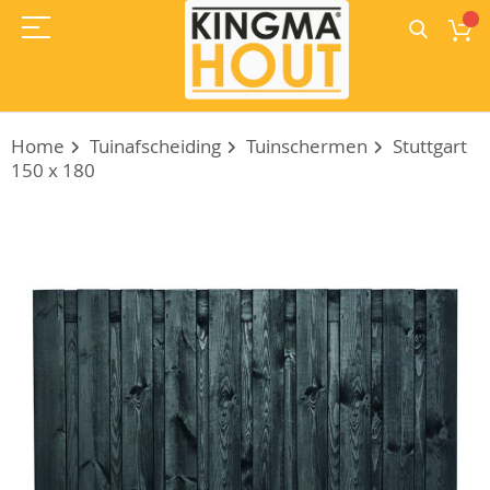
Home
Tuinafscheiding
Tuinschermen
Stuttgart
150 x 180
Ga
naar
het
einde
van
de
afbeeldingen-
gallerij