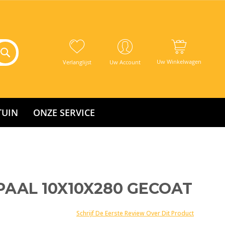
Uw Winkelwagen
Verlanglijst
Uw Account
TUIN
ONZE SERVICE
PAAL 10X10X280 GECOAT
Schrijf De Eerste Review Over Dit Product