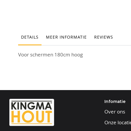
Ga
naar
het
begin
van
de
DETAILS
MEER INFORMATIE
REVIEWS
afbeeldingen-
gallerij
Voor schermen 180cm hoog
Infomatie
Over ons
Onze locati