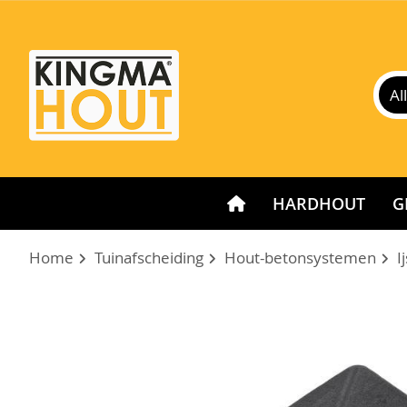
HARDHOUT
G
Home
Tuinafscheiding
Hout-betonsystemen
I
Ga
naar
het
einde