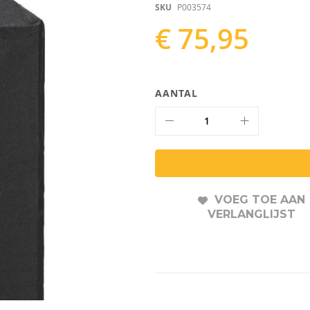
SKU
P003574
€ 75,95
AANTAL
VOEG TOE AAN
VERLANGLIJST