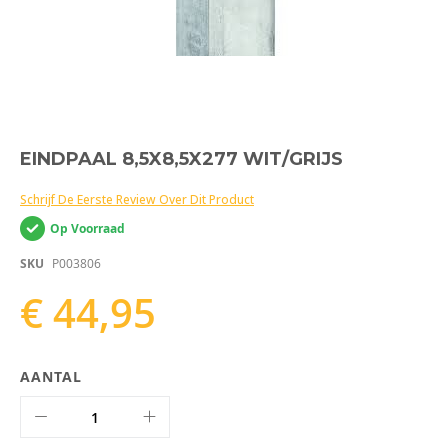
Ga
EINDPAAL 8,5X8,5X277 WIT/GRIJS
naar
het
Schrijf De Eerste Review Over Dit Product
begin
van
Op Voorraad
de
afbeeldingen-
SKU
P003806
gallerij
€ 44,95
AANTAL