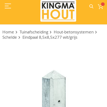
Home
Tuinafscheiding
Hout-betonsystemen
Schelde
Eindpaal 8,5x8,5x277 wit/grijs
Ga
naar
het
einde
van
de
afbeeldingen-
gallerij