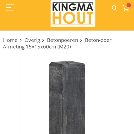
Home
Overig
Betonpoeren
Beton-poer
Afmeting 15x15x60cm (M20)
Ga
naar
het
einde
van
de
afbeeldingen-
gallerij