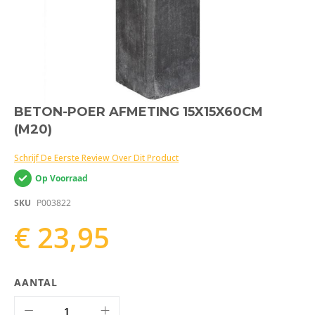
Ga
BETON-POER AFMETING 15X15X60CM
naar
(M20)
het
begin
van
Schrijf De Eerste Review Over Dit Product
de
Op Voorraad
afbeeldingen-
gallerij
SKU
P003822
€ 23,95
AANTAL